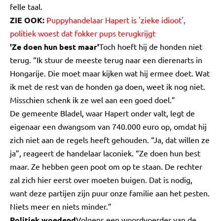
felle taal.
ZIE OOK:
Puppyhandelaar Hapert is 'zieke idioot',
politiek woest dat fokker pups terugkrijgt
'Ze doen hun best maar'
Toch hoeft hij de honden niet
terug. “Ik stuur de meeste terug naar een dierenarts in
Hongarije. Die moet maar kijken wat hij ermee doet. Wat
ik met de rest van de honden ga doen, weet ik nog niet.
Misschien schenk ik ze wel aan een goed doel.”
De gemeente Bladel, waar Hapert onder valt, legt de
eigenaar een dwangsom van 740.000 euro op, omdat hij
zich niet aan de regels heeft gehouden. “Ja, dat willen ze
ja”, reageert de handelaar laconiek. “Ze doen hun best
maar. Ze hebben geen poot om op te staan. De rechter
zal zich hier eerst over moeten buigen. Dat is nodig,
want deze partijen zijn puur onze familie aan het pesten.
Niets meer en niets minder.”
Politiek woedend
Volgens een woordvoerder van de