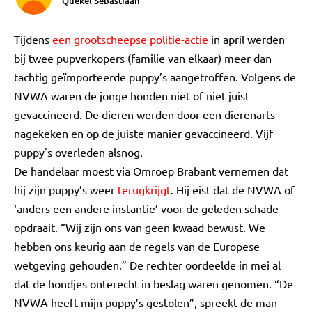
Quekel Sebastiaan
Tijdens
een grootscheepse politie-actie
in april werden
bij twee pupverkopers (familie van elkaar) meer dan
tachtig geïmporteerde puppy’s aangetroffen. Volgens de
NVWA waren de jonge honden niet of niet juist
gevaccineerd. De dieren werden door een dierenarts
nagekeken en op de juiste manier gevaccineerd. Vijf
puppy's overleden alsnog.
De handelaar moest via Omroep Brabant vernemen dat
hij zijn puppy’s weer
terugkrijgt
. Hij eist dat de NVWA of
‘anders een andere instantie’ voor de geleden schade
opdraait. “Wij zijn ons van geen kwaad bewust. We
hebben ons keurig aan de regels van de Europese
wetgeving gehouden.” De rechter oordeelde in mei al
dat de hondjes onterecht in beslag waren genomen. “De
NVWA heeft mijn puppy’s gestolen”, spreekt de man