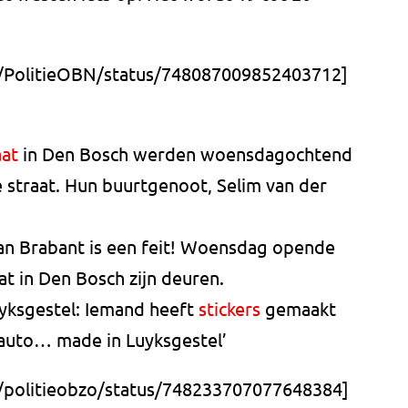
m/PolitieOBN/status/748087009852403712]
aat
in Den Bosch werden woensdagochtend
e straat. Hun buurtgenoot, Selim van der
n Brabant is een feit! Woensdag opende
t in Den Bosch zijn deuren.
uyksgestel: Iemand heeft
stickers
gemaakt
 auto… made in Luyksgestel’
m/politieobzo/status/748233707077648384]