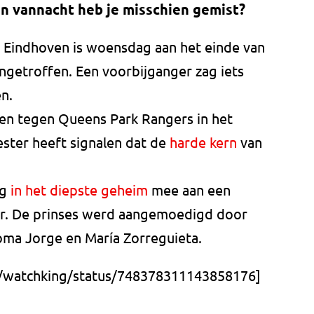
n vannacht heb je misschien gemist?
in Eindhoven is woensdag aan het einde van
ngetroffen. Een voorbijganger zag iets
en.
nen tegen Queens Park Rangers in het
ster heeft signalen dat de
harde kern
van
ag
in het diepste geheim
mee aan een
eur. De prinses werd aangemoedigd door
oma Jorge en María Zorreguieta.
m/watchking/status/748378311143858176]