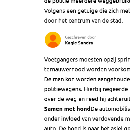
de politie meerdere weggebruike
Volgens een getuige die zich meld
door het centrum van de stad.
Geschreven door
Kagie Sandra
Voetgangers moesten opzij sprin
ternauwernood worden voorko
De man kon worden aangehouden
politiewagens. Hierbij negeerde h
over de weg en reed hij achterui
Samen met hond
De automobilis
onder invloed van verdovende mi
auto. De hond is naar het asiel g