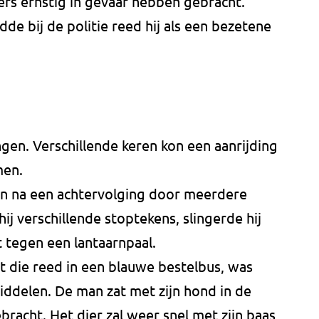
rs ernstig in gevaar hebben gebracht.
de bij de politie reed hij als een bezetene
gen. Verschillende keren kon een aanrijding
men.
 na een achtervolging door meerdere
ij verschillende stoptekens, slingerde hij
t tegen een lantaarnpaal.
t die reed in een blauwe bestelbus, was
ddelen. De man zat met zijn hond in de
ebracht. Het dier zal weer snel met zijn baas