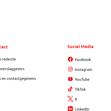
Social Media
tact
e redactie
Facebook
overslaggevers
Instagram
s en contactgegevens
YouTube
TikTok
X
LinkedIn