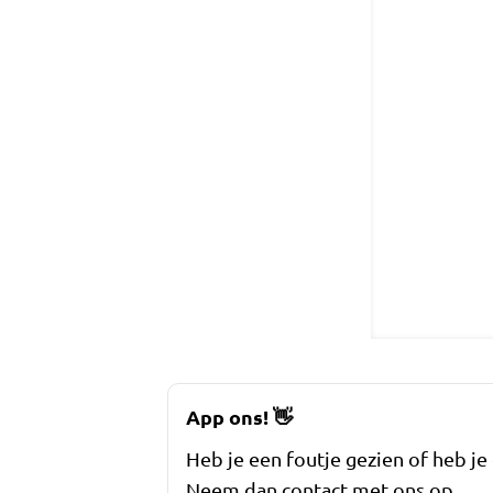
App ons!
👋
Heb je een foutje gezien of heb je
Neem dan contact met ons op.