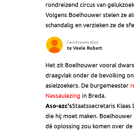
rondreizend circus van gelukzoek
Volgens Boelhouwer stelen ze als
schandalig en verzieken ze de sfe
Geschreven door
te Veele Robert
Het zit Boelhouwer vooral dwars
draagvlak onder de bevolking o
asielzoekers. De burgemeester
r
Nassaulezing
in Breda.
Aso-azc's
Staatssecretaris Klaas
die hij moet maken. Boelhouwer 
dé oplossing zou komen over de i