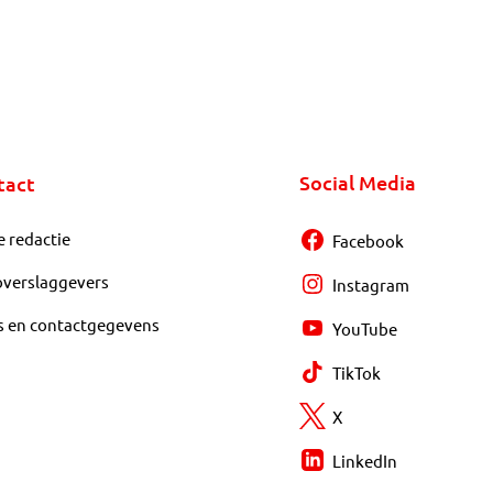
Social Media
tact
e redactie
Facebook
overslaggevers
Instagram
s en contactgegevens
YouTube
TikTok
X
LinkedIn