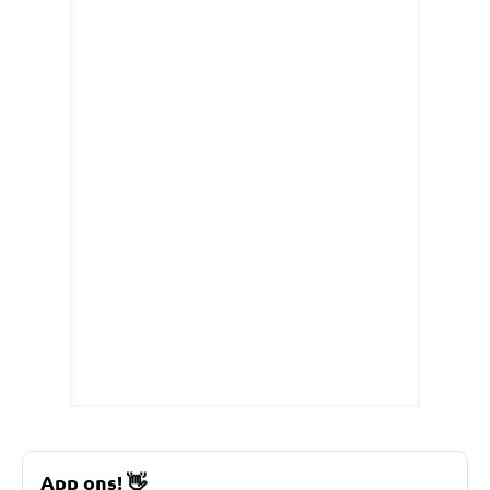
App ons!
👋