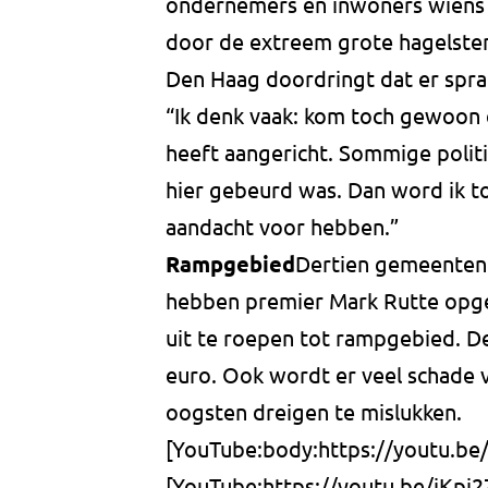
ondernemers en inwoners wiens b
door de extreem grote hagelstene
Den Haag doordringt dat er sprak
“Ik denk vaak: kom toch gewoon 
heeft aangericht. Sommige politi
hier gebeurd was. Dan word ik t
aandacht voor hebben.”
Rampgebied
Dertien gemeenten 
hebben premier Mark Rutte opg
uit te roepen tot rampgebied. D
euro. Ook wordt er veel schade 
oogsten dreigen te mislukken.
[YouTube:body:https://youtu.b
[YouTube:https://youtu.be/iKpj