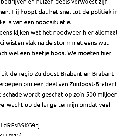
edrijven en huizen deels verwoest zijn
n. Hij hoopt dat het snel tot de politiek in
e is van een noodsituatie.
eens kijken wat het noodweer hier allemaal
ci wisten vlak na de storm niet eens wat
och wel een beetje boos. We moeten hier
uit de regio Zuidoost-Brabant en Brabant
eroepen om een deel van Zuidoost-Brabant
e schade wordt geschat op zo’n 500 miljoen
verwacht op de lange termijn omdat veel
e/LdRFsBSKG9c]
2ZTLmz0]