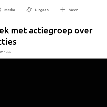
Media
Uitgaan
Meer
rek met actiegroep over
cties
 om 10:39