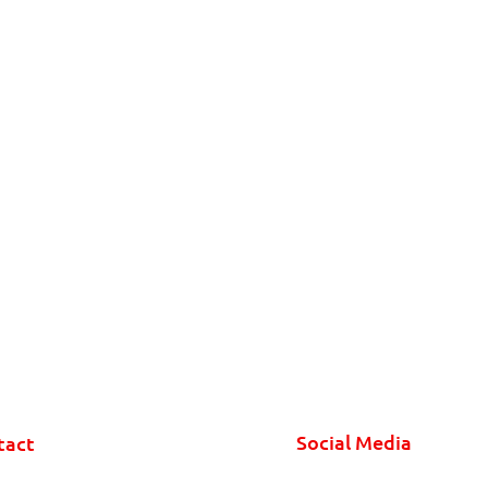
Social Media
tact