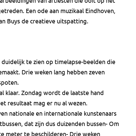
fbeeldingen van artiesten die ooit op het
treden. Een ode aan muzikaal Eindhoven,
an Buys de creatieve uitspatting.
 duidelijk te zien op timelapse-beelden die
gemaakt. Drie weken lang hebben zeven
spoten.
aal klaar. Zondag wordt de laatste hand
et resultaat mag er nu al wezen.
ven nationale en internationale kunstenaars
itbussen, dat zijn dus duizenden bussen- Om
te meter te beschilderen- Drie weken