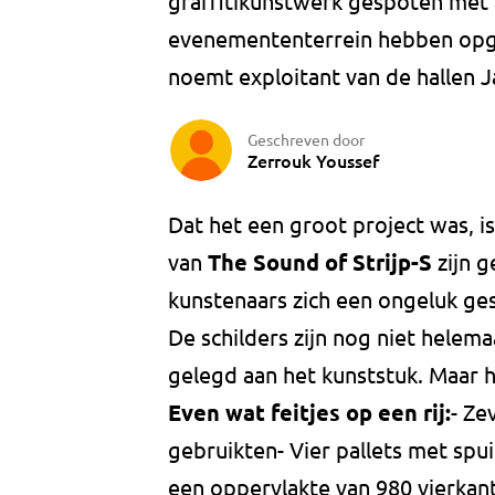
graffitikunstwerk gespoten met a
evenemententerrein hebben opge
noemt exploitant van de hallen J
Geschreven door
Zerrouk Youssef
Dat het een groot project was, is
van
The Sound of Strijp-S
zijn 
kunstenaars zich een ongeluk ge
De schilders zijn nog niet helem
gelegd aan het kunststuk. Maar h
Even wat feitjes op een rij:
- Ze
gebruikten- Vier pallets met spu
een oppervlakte van 980 vierkan