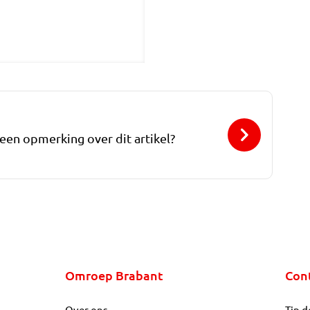
 een opmerking over dit artikel?
Omroep Brabant
Con
Over ons
Tip d