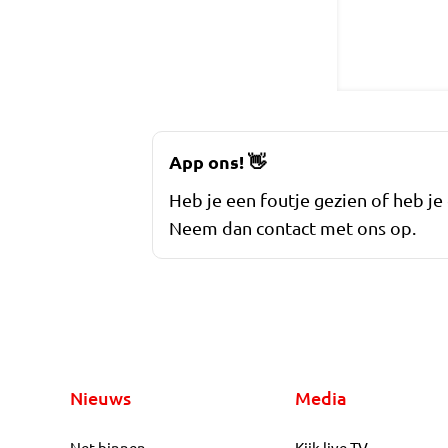
App ons!
👋
Heb je een foutje gezien of heb je
Neem dan contact met ons op.
Nieuws
Media
Net binnen
Kijk live TV