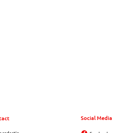
Social Media
tact
e redactie