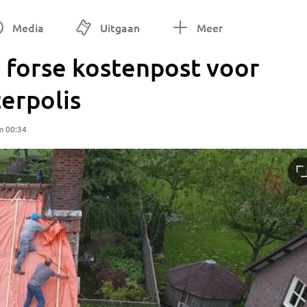
Media
Uitgaan
Meer
forse kostenpost voor
erpolis
m 00:34