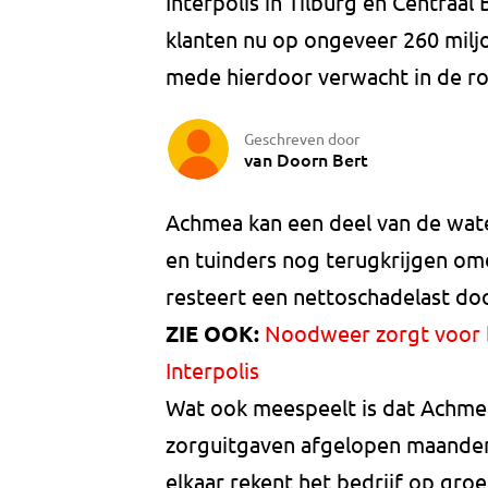
Interpolis in Tilburg en Centraal
klanten nu op ongeveer 260 miljo
mede hierdoor verwacht in de rod
Geschreven door
van Doorn Bert
Achmea kan een deel van de wate
en tuinders nog terugkrijgen omd
resteert een nettoschadelast do
ZIE OOK:
Noodweer zorgt voor bi
Interpolis
Wat ook meespeelt is dat Achmea
zorguitgaven afgelopen maanden 
elkaar rekent het bedrijf op gr