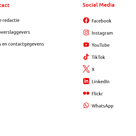
Social Media
tact
e redactie
Facebook
overslaggevers
Instagram
s en contactgegevens
YouTube
TikTok
X
LinkedIn
Flickr
WhatsApp