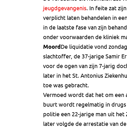
jeugdgevangenis
. In feite zat zi
verplicht laten behandelen in ee
in de laatste fase van zijn behan
onder voorwaarden de kliniek ma
Moord
De liquidatie vond zondag 
slachtoffer, de 37-jarige Samir E
voor de ogen van zijn 7-jarig d
later in het St. Antonius Ziekenh
toe was gebracht.
Vermoed wordt dat het om een afr
buurt wordt regelmatig in drugs 
politie een 22-jarige man uit he
later volgde de arrestatie van d