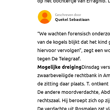
op het dochtertje van Erraghib. D
Geschreven door
Quekel Sebastiaan
“We wachten forensisch onderzoek
van de kogels blijkt dat het kin
hiervoor vervolgen”, zegt een w
tegen De Telegraaf.
Mogelijke dreiging
Dinsdag vers
zwaarbeveiligde rechtbank in A
de zitting daar plaats. T. ontkent
De andere moordverdachte, Abdelg
rechtszaal. Hij beroept zich op zi
De verdachte uit Rosmalen zat vl