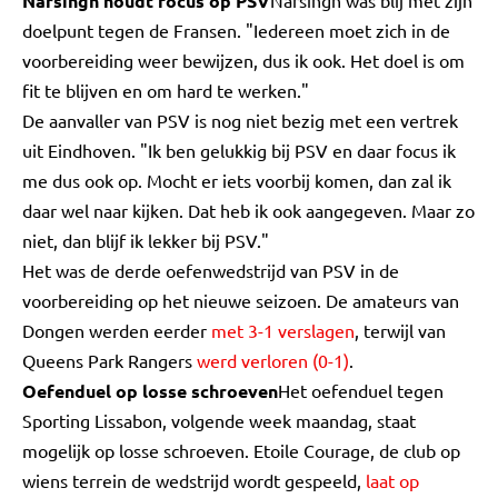
Narsingh houdt focus op PSV
Narsingh was blij met zijn
doelpunt tegen de Fransen. "Iedereen moet zich in de
voorbereiding weer bewijzen, dus ik ook. Het doel is om
fit te blijven en om hard te werken."
De aanvaller van PSV is nog niet bezig met een vertrek
uit Eindhoven. "Ik ben gelukkig bij PSV en daar focus ik
me dus ook op. Mocht er iets voorbij komen, dan zal ik
daar wel naar kijken. Dat heb ik ook aangegeven. Maar zo
niet, dan blijf ik lekker bij PSV."
Het was de derde oefenwedstrijd van PSV in de
voorbereiding op het nieuwe seizoen. De amateurs van
Dongen werden eerder
met 3-1 verslagen
, terwijl van
Queens Park Rangers
werd verloren (0-1)
.
Oefenduel op losse schroeven
Het oefenduel tegen
Sporting Lissabon, volgende week maandag, staat
mogelijk op losse schroeven. Etoile Courage, de club op
wiens terrein de wedstrijd wordt gespeeld,
laat op