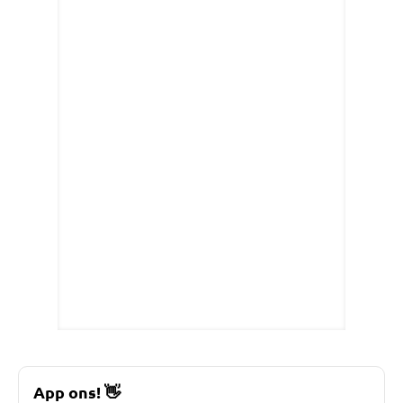
App ons!
👋