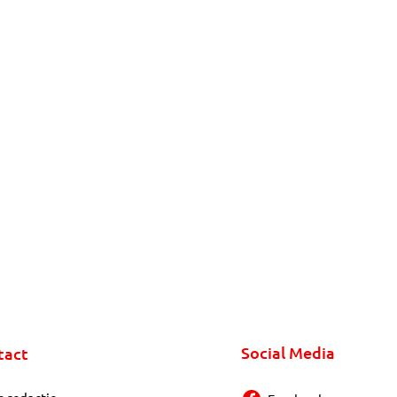
Social Media
tact