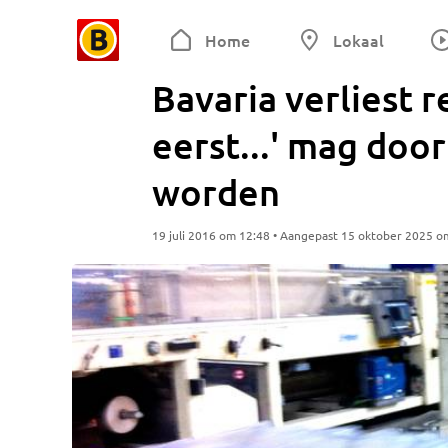
Home
Lokaal
Bavaria verliest r
eerst...' mag doo
worden
19 juli 2016 om 12:48 • Aangepast 15 oktober 2025 o