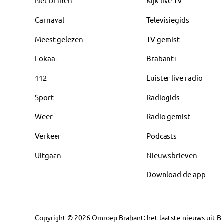
Net binnen
Kijk live TV
Carnaval
Televisiegids
Meest gelezen
TV gemist
Lokaal
Brabant+
112
Luister live radio
Sport
Radiogids
Weer
Radio gemist
Verkeer
Podcasts
Uitgaan
Nieuwsbrieven
Download de app
Copyright
©
2026
Omroep Brabant: het laatste nieuws uit Br