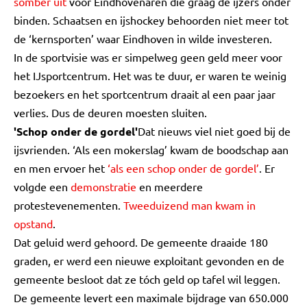
somber uit
voor Eindhovenaren die graag de ijzers onder
binden. Schaatsen en ijshockey behoorden niet meer tot
de ‘kernsporten’ waar Eindhoven in wilde investeren.
In de sportvisie was er simpelweg geen geld meer voor
het IJsportcentrum. Het was te duur, er waren te weinig
bezoekers en het sportcentrum draait al een paar jaar
verlies. Dus de deuren moesten sluiten.
'Schop onder de gordel'
Dat nieuws viel niet goed bij de
ijsvrienden. ‘Als een mokerslag’ kwam de boodschap aan
en men ervoer het
‘als een schop onder de gordel’
. Er
volgde een
demonstratie
en meerdere
protestevenementen.
Tweeduizend man kwam in
opstand
.
Dat geluid werd gehoord. De gemeente draaide 180
graden, er werd een nieuwe exploitant gevonden en de
gemeente besloot dat ze tóch geld op tafel wil leggen.
De gemeente levert een maximale bijdrage van 650.000