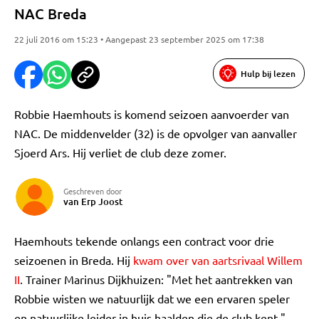
NAC Breda
22 juli 2016 om 15:23 • Aangepast 23 september 2025 om 17:38
Hulp bij lezen
Robbie Haemhouts is komend seizoen aanvoerder van
NAC. De middenvelder (32) is de opvolger van aanvaller
Sjoerd Ars. Hij verliet de club deze zomer.
Geschreven door
van Erp Joost
Haemhouts tekende onlangs een contract voor drie
seizoenen in Breda. Hij
kwam over van aartsrivaal Willem
II
. Trainer Marinus Dijkhuizen: "Met het aantrekken van
Robbie wisten we natuurlijk dat we een ervaren speler
en natuurlijke leider in huis haalden die de club kent."