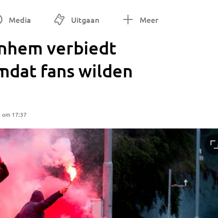
Media
Uitgaan
Meer
nhem verbiedt
mdat fans wilden
5 om 17:37