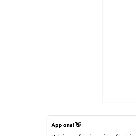
App ons!
👋