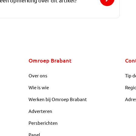
 een opmerking over dit artikel?
Omroep Brabant
Con
Over ons
Tip d
Wie is wie
Regi
Werken bij Omroep Brabant
Adre
Adverteren
Persberichten
Panel