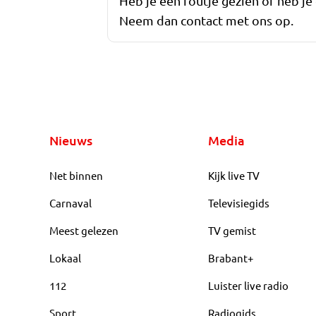
Heb je een foutje gezien of heb je
Neem dan contact met ons op.
Nieuws
Media
Net binnen
Kijk live TV
Carnaval
Televisiegids
Meest gelezen
TV gemist
Lokaal
Brabant+
112
Luister live radio
Sport
Radiogids