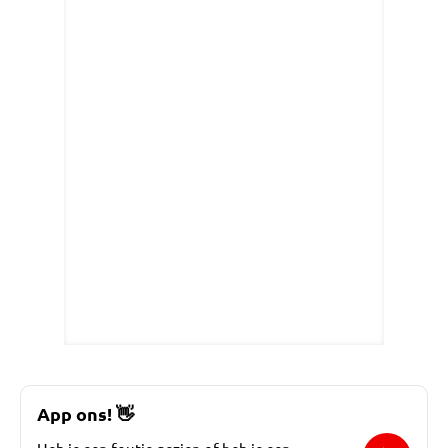
App ons!
👋