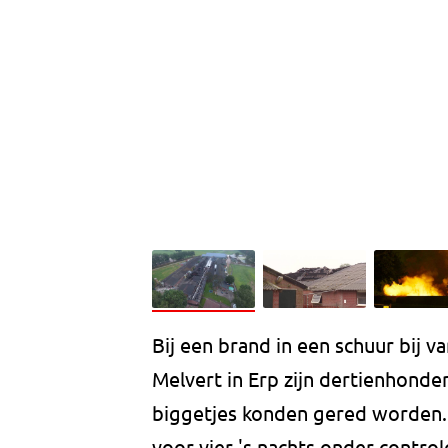
Bij een brand in een schuur bij 
Melvert in Erp zijn dertienhond
biggetjes konden gered worden.
voor vier 's nachts onder control