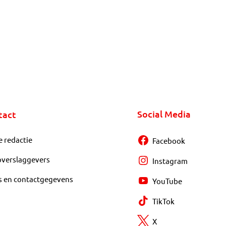
Social Media
tact
e redactie
Facebook
overslaggevers
Instagram
s en contactgegevens
YouTube
TikTok
X