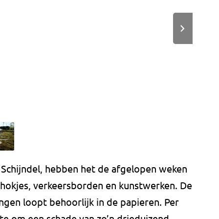
 Schijndel, hebben het de afgelopen weken
shokjes, verkeersborden en kunstwerken. De
ngen loopt behoorlijk in de papieren. Per
te om een schade van zo’n drieduizend