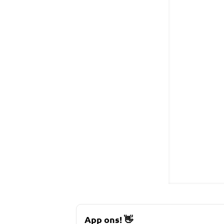
App ons!
👋