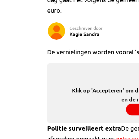
euro.
Geschreven door
Kagie Sandra
De vernielingen worden vooral ’
Klik op 'Accepteren' om 
en de 
Politie surveilleert extra
De gem
afspraken gemaakt over
extra su