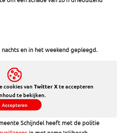
s nachts en in het weekend gepleegd.
de cookies van
Twitter X
te accepteren
inhoud te bekijken.
Accepteren
eente Schijndel heeft met de politie
rveillances
in met name Wijbosch.