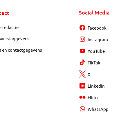
Social Media
tact
e redactie
Facebook
overslaggevers
Instagram
s en contactgegevens
YouTube
TikTok
X
LinkedIn
Flickr
WhatsApp