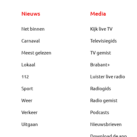
Nieuws
Media
Net binnen
Kijk live TV
Carnaval
Televisiegids
Meest gelezen
TV gemist
Lokaal
Brabant+
112
Luister live radio
Sport
Radiogids
Weer
Radio gemist
Verkeer
Podcasts
Uitgaan
Nieuwsbrieven
Download de app