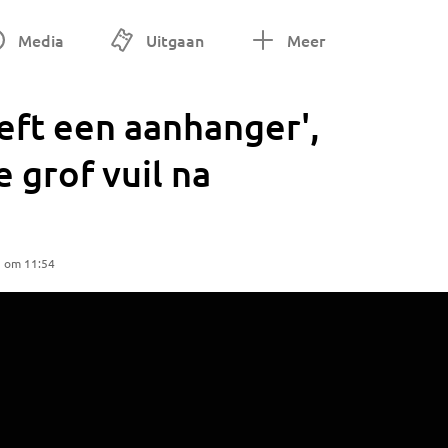
Media
Uitgaan
Meer
eft een aanhanger',
 grof vuil na
5 om 11:54