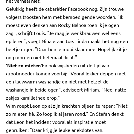
het verhaal niet.
Gelukkig heeft de cabarètier Facebook nog. Zijn trouwe
volgers troosten hem met bemoedigende woorden. "Ik
moest even denken aan Rocky Balboa toen ik je ogen
zag", schrijft Louis. "Je mag je wenkbrauwen wel eens
epileren", voegt Nina eraan toe. Linda maakt het nog een
beetje erger: "Daar ben je mooi klaar mee. Hopelijk zit je
oog morgen niet helemaal dicht."
'Niet zo mieten'
En ook wijsheden uit de tijd van
grootmoeder komen voorbij: "Vooral lekker deppen met
een lauwwarm washandje en niet met hetzelfde
washandje in beide ogen", adviseert Miriam. "Nee, natte
zakjes kamillethee erop."
Wim roept Leon op al zijn krachten bijeen te rapen: "Niet
zo mieten hè. Zo loop ik al jaren rond." En Stefan denkt
dat Leon het incident vooral als inspiratie moet
gebruiken: "Daar krijg je leuke anekdotes van."