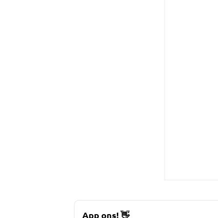
App ons!
👋