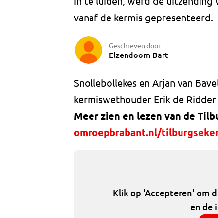
in te luiden, werd de uitzending
vanaf de kermis gepresenteerd.
Geschreven door
Elzendoorn Bart
Snollebollekes en Arjan van Bave
kermiswethouder Erik de Ridder 
Meer zien en lezen van de Tilb
omroepbrabant.nl/tilburgseker
Klik op 'Accepteren' om 
en de 