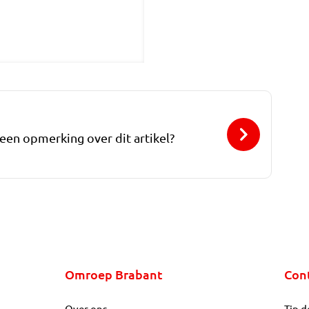
 een opmerking over dit artikel?
Omroep Brabant
Con
Over ons
Tip d