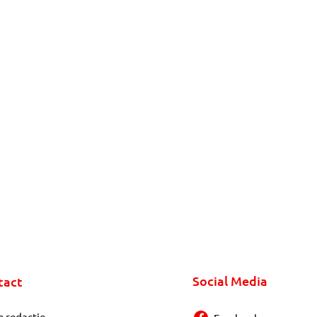
Social Media
tact
e redactie