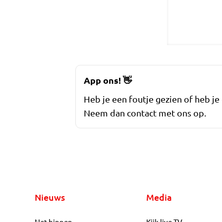
App ons!
👋
Heb je een foutje gezien of heb je
Neem dan contact met ons op.
Nieuws
Media
Net binnen
Kijk live TV