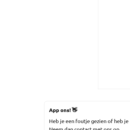
App ons!
👋
Heb je een foutje gezien of heb je
Neem dan contact met ons op.