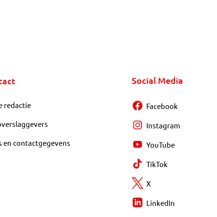
Social Media
tact
e redactie
Facebook
overslaggevers
Instagram
s en contactgegevens
YouTube
TikTok
X
LinkedIn