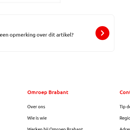
 een opmerking over dit artikel?
Omroep Brabant
Con
Over ons
Tip d
Wie is wie
Regi
Werken bij Omroep Brabant
Adre