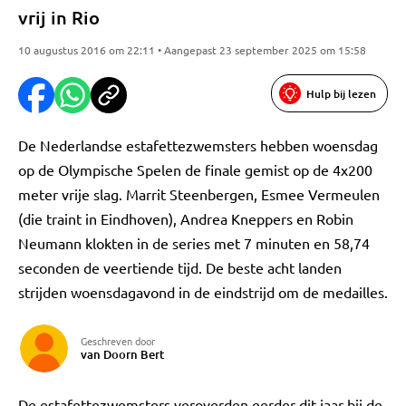
vrij in Rio
10 augustus 2016 om 22:11 • Aangepast 23 september 2025 om 15:58
Hulp bij lezen
De Nederlandse estafettezwemsters hebben woensdag
op de Olympische Spelen de finale gemist op de 4x200
meter vrije slag. Marrit Steenbergen, Esmee Vermeulen
(die traint in Eindhoven), Andrea Kneppers en Robin
Neumann klokten in de series met 7 minuten en 58,74
seconden de veertiende tijd. De beste acht landen
strijden woensdagavond in de eindstrijd om de medailles.
Geschreven door
van Doorn Bert
De estafettezwemsters veroverden eerder dit jaar bij de