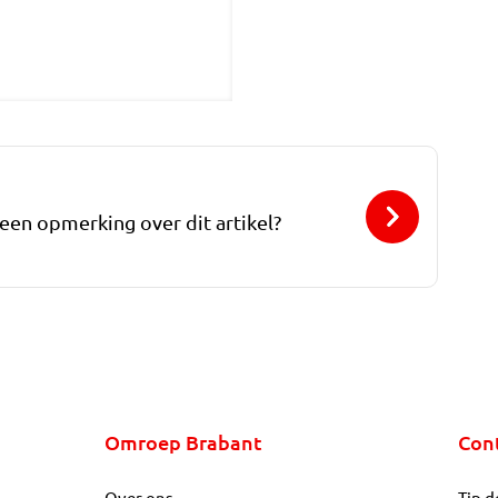
 een opmerking over dit artikel?
Omroep Brabant
Con
Over ons
Tip d