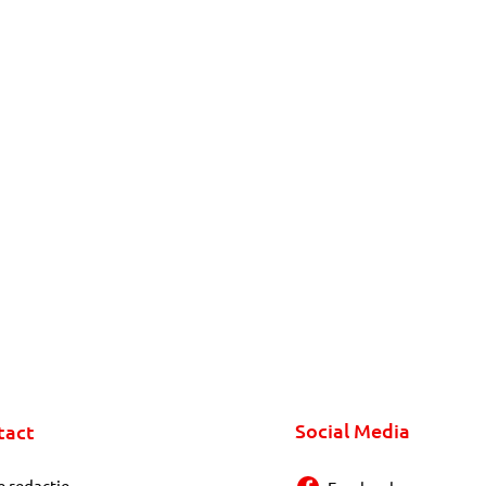
Social Media
tact
e redactie