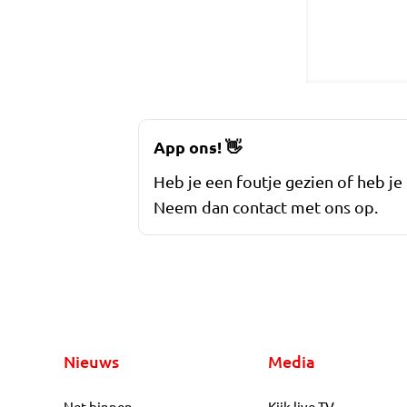
App ons!
👋
Heb je een foutje gezien of heb je
Neem dan contact met ons op.
Nieuws
Media
Net binnen
Kijk live TV