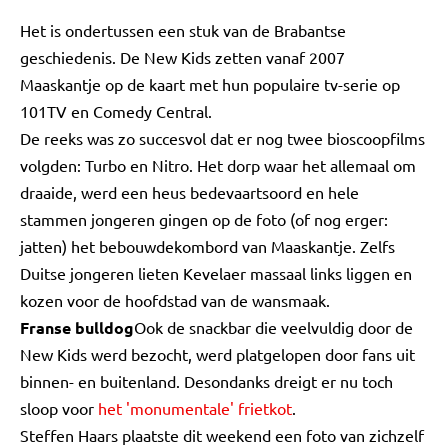
Het is ondertussen een stuk van de Brabantse
geschiedenis. De New Kids zetten vanaf 2007
Maaskantje op de kaart met hun populaire tv-serie op
101TV en Comedy Central.
De reeks was zo succesvol dat er nog twee bioscoopfilms
volgden: Turbo en Nitro. Het dorp waar het allemaal om
draaide, werd een heus bedevaartsoord en hele
stammen jongeren gingen op de foto (of nog erger:
jatten) het bebouwdekombord van Maaskantje. Zelfs
Duitse jongeren lieten Kevelaer massaal links liggen en
kozen voor de hoofdstad van de wansmaak.
Franse bulldog
Ook de snackbar die veelvuldig door de
New Kids werd bezocht, werd platgelopen door fans uit
binnen- en buitenland. Desondanks dreigt er nu toch
sloop voor
het 'monumentale' frietkot
.
Steffen Haars plaatste dit weekend een foto van zichzelf