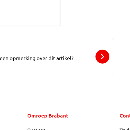
 een opmerking over dit artikel?
Omroep Brabant
Con
Over ons
Tip d