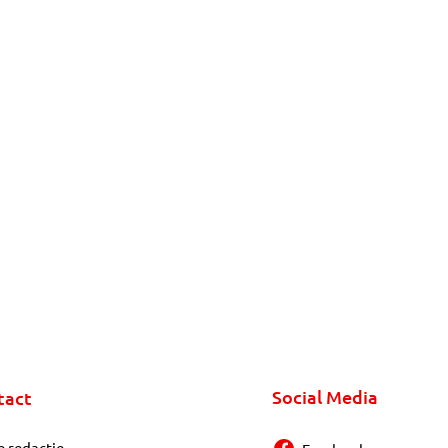
Social Media
tact
e redactie