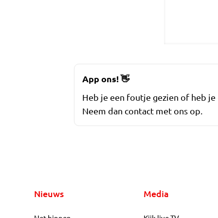
App ons!
👋
Heb je een foutje gezien of heb je
Neem dan contact met ons op.
Nieuws
Media
Net binnen
Kijk live TV