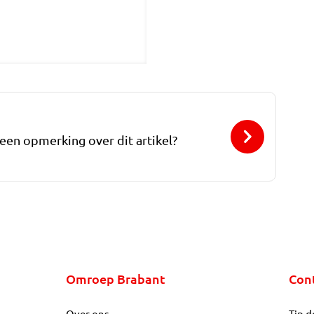
 een opmerking over dit artikel?
Omroep Brabant
Con
Over ons
Tip d