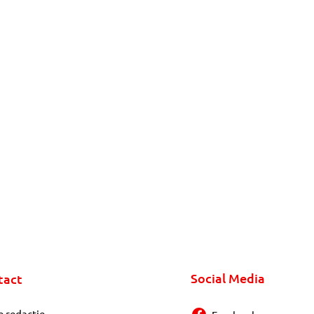
Social Media
tact
e redactie