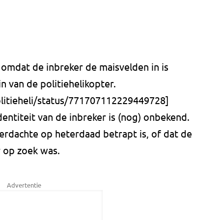
, omdat de inbreker de maisvelden in is
in van de politiehelikopter.
olitieheli/status/771707112229449728]
dentiteit van de inbreker is (nog) onbekend.
erdachte op heterdaad betrapt is, of dat de
r op zoek was.
Advertentie