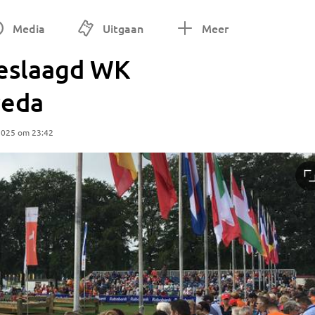
Media
Uitgaan
Meer
eslaagd WK
reda
2025 om 23:42