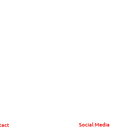
Social Media
tact