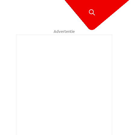
Advertentie
lende gestolen bussen (2)