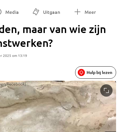
Media
Uitgaan
Meer
en, maar van wie zijn
nstwerken?
er 2025 om 13:19
Hulp bij lezen
oven/Facebook)
En wie m