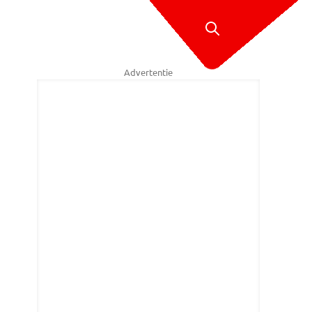
Advertentie
ist het kunstwerk met de groene bol? (Foto: politie Veldhoven/Facebo