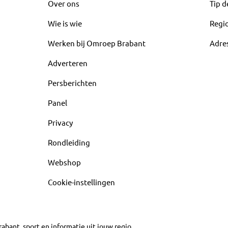
Over ons
Tip d
Wie is wie
Regi
Werken bij Omroep Brabant
Adre
Adverteren
Persberichten
Panel
Privacy
Rondleiding
Webshop
Cookie-instellingen
abant, sport en informatie uit jouw regio.