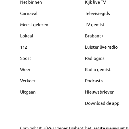
Net binnen
Kijk live TV
Carnaval
Televisiegids
Meest gelezen
TV gemist
Lokaal
Brabant+
112
Luister live radio
Sport
Radiogids
Weer
Radio gemist
Verkeer
Podcasts
Uitgaan
Nieuwsbrieven
Download de app
Copyright
©
2026
Omroep Brabant: het laatste nieuws uit Br