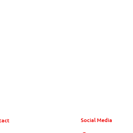
Social Media
tact