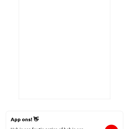
App ons!
👋