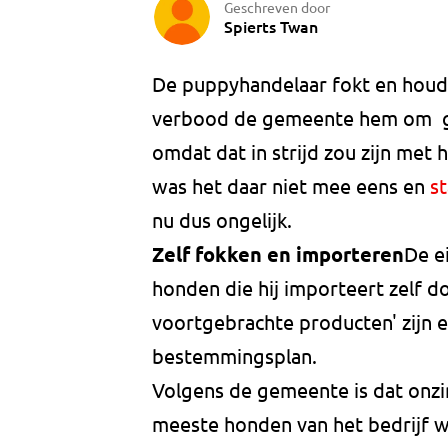
Geschreven door
Spierts Twan
De puppyhandelaar fokt en houdt 
verbood de gemeente hem om ge
omdat dat in strijd zou zijn me
was het daar niet mee eens en
s
nu dus ongelijk.
Zelf fokken en importeren
De e
honden die hij importeert zelf d
voortgebrachte producten' zijn e
bestemmingsplan.
Volgens de gemeente is dat onzin
meeste honden van het bedrijf w