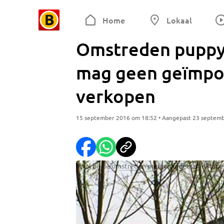
Home
Lokaal
Omstreden puppy
mag geen geïmpo
verkopen
15 september 2016 om 18:52 • Aangepast 23 septem
Inval bij de omstreden puppyhandelaar in Hape