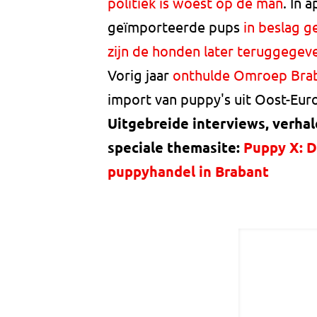
politiek is woest op de man
. In 
geïmporteerde pups
in beslag 
zijn de honden later teruggegev
Vorig jaar
onthulde Omroep Brab
import van puppy's uit Oost-Eur
Uitgebreide interviews, verhal
speciale themasite:
Puppy X: D
puppyhandel in Brabant