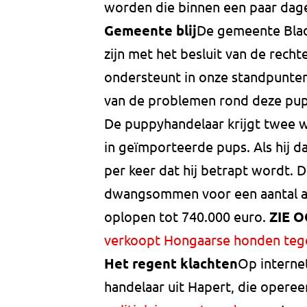
worden die binnen een paar dag
Gemeente blij
De gemeente Blad
zijn met het besluit van de rechte
ondersteunt in onze standpunten.
van de problemen rond deze pup
De puppyhandelaar krijgt twee w
in geïmporteerde pups. Als hij da
per keer dat hij betrapt wordt.
dwangsommen voor een aantal an
oplopen tot 740.000 euro.
ZIE O
verkoopt Hongaarse honden tege
Het regent klachten
Op interne
handelaar uit Hapert, die opere