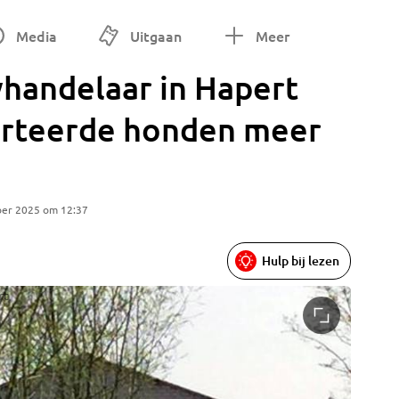
Media
Uitgaan
Meer
handelaar in Hapert
rteerde honden meer
ber 2025 om 12:37
Hulp bij lezen
rt
Archieff