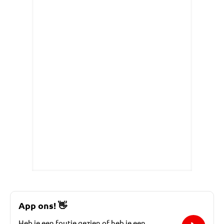
App ons!
👋
Heb je een foutje gezien of heb je een