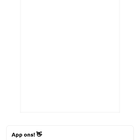
App ons!
👋