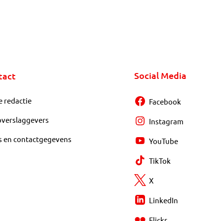
Social Media
tact
e redactie
Facebook
overslaggevers
Instagram
s en contactgegevens
YouTube
TikTok
X
LinkedIn
Flickr