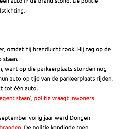
een auto in de brand stond. De politie
stichting.
, omdat hij brandlucht rook. Hij zag op de
 staan.
en, want op die parkeerplaats stonden nog
hun auto op tijd van de parkeerplaats rijden.
t tot één auto.
 agent staan', politie vraagt inwoners
 september vorig jaar werd Dongen
obranden
. De politie kondigde toen