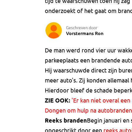
tijd te waarschuwen toen hij zag 
onderzoekt of het gaat om brand
Geschreven door
Vorstermans Ron
De man werd rond vier uur wakker
parkeeplaats een brandende auto
Hij waarschuwde direct zijn bur
meer auto's. Zij konden allemaal 
Hierdoor bleef de schade beperk
ZIE OOK:
'Er kan niet overal een
Dongen om hulp na autobranden
Reeks branden
Begin januari en
opgeschrikt door een
reeks aut