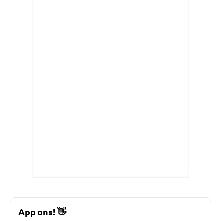
App ons!
👋