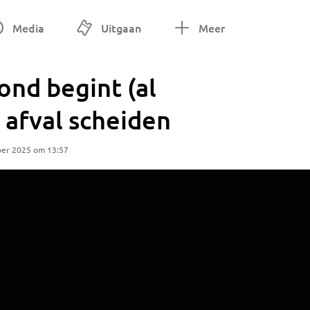
Media
Uitgaan
Meer
nd begint (al
afval scheiden
ber 2025 om 13:57