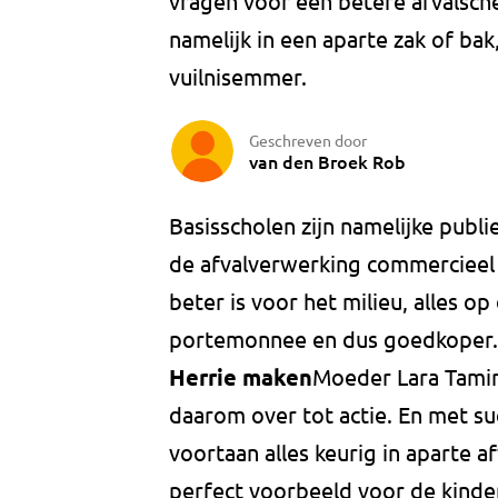
vragen voor een betere afvalsche
namelijk in een aparte zak of bak
vuilnisemmer.
Geschreven door
van den Broek Rob
Basisscholen zijn namelijke publ
de afvalverwerking commercieel
beter is voor het milieu, alles o
portemonnee en dus goedkoper.
Herrie maken
Moeder Lara Tamiri
daarom over tot actie. En met s
voortaan alles keurig in aparte a
perfect voorbeeld voor de kinder