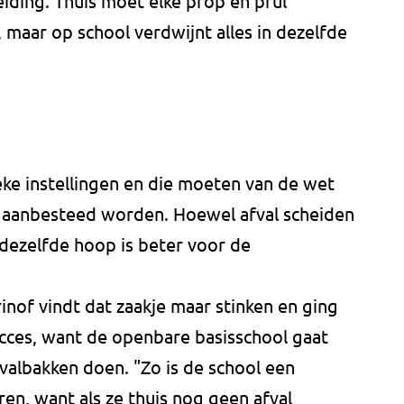
iding. Thuis moet elke prop en prul
, maar op school verdwijnt alles in dezelfde
ieke instellingen en die moeten van de wet
 aanbesteed worden. Hoewel afval scheiden
p dezelfde hoop is beter voor de
nof vindt dat zaakje maar stinken en ging
ucces, want de openbare basisschool gaat
fvalbakken doen. "Zo is de school een
en, want als ze thuis nog geen afval