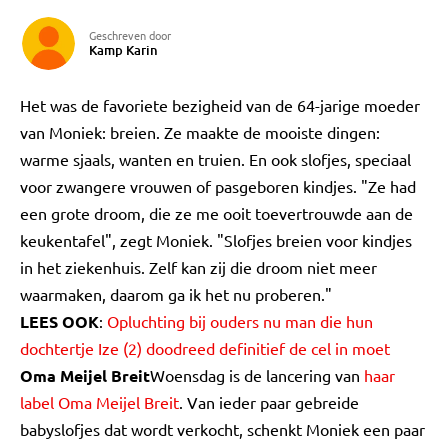
Geschreven door
Kamp Karin
Het was de favoriete bezigheid van de 64-jarige moeder
van Moniek: breien. Ze maakte de mooiste dingen:
warme sjaals, wanten en truien. En ook slofjes, speciaal
voor zwangere vrouwen of pasgeboren kindjes. "Ze had
een grote droom, die ze me ooit toevertrouwde aan de
keukentafel", zegt Moniek. "Slofjes breien voor kindjes
in het ziekenhuis. Zelf kan zij die droom niet meer
waarmaken, daarom ga ik het nu proberen."
LEES OOK
:
Opluchting bij ouders nu man die hun
dochtertje Ize (2) doodreed definitief de cel in moet
Oma Meijel Breit
Woensdag is de lancering van
haar
label Oma Meijel Breit
. Van ieder paar gebreide
babyslofjes dat wordt verkocht, schenkt Moniek een paar