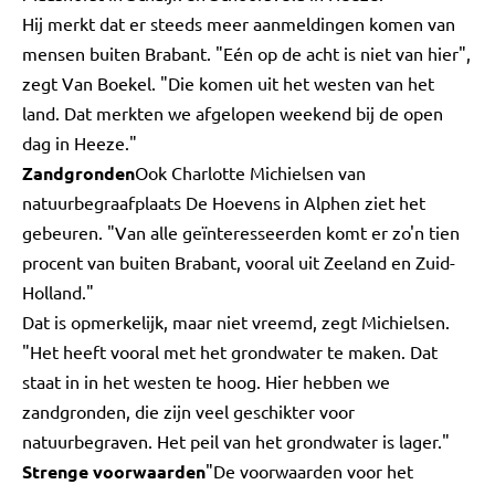
Hij merkt dat er steeds meer aanmeldingen komen van
mensen buiten Brabant. "Eén op de acht is niet van hier",
zegt Van Boekel. "Die komen uit het westen van het
land. Dat merkten we afgelopen weekend bij de open
dag in Heeze."
Zandgronden
Ook Charlotte Michielsen van
natuurbegraafplaats De Hoevens in Alphen ziet het
gebeuren. "Van alle geïnteresseerden komt er zo'n tien
procent van buiten Brabant, vooral uit Zeeland en Zuid-
Holland."
Dat is opmerkelijk, maar niet vreemd, zegt Michielsen.
"Het heeft vooral met het grondwater te maken. Dat
staat in in het westen te hoog. Hier hebben we
zandgronden, die zijn veel geschikter voor
natuurbegraven. Het peil van het grondwater is lager."
Strenge voorwaarden
"De voorwaarden voor het