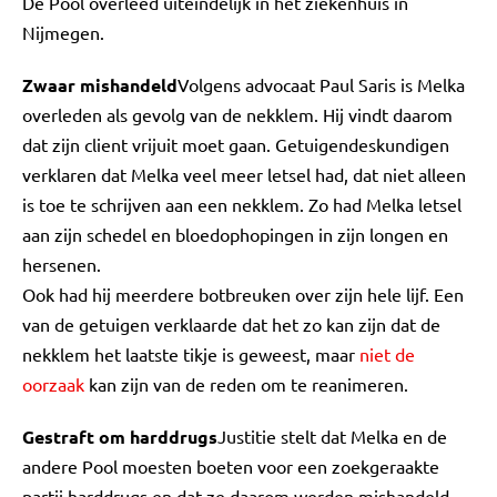
De Pool overleed uiteindelijk in het ziekenhuis in
Nijmegen.
Zwaar mishandeld
Volgens advocaat Paul Saris is Melka
overleden als gevolg van de nekklem. Hij vindt daarom
dat zijn client vrijuit moet gaan. Getuigendeskundigen
verklaren dat Melka veel meer letsel had, dat niet alleen
is toe te schrijven aan een nekklem. Zo had Melka letsel
aan zijn schedel en bloedophopingen in zijn longen en
hersenen.
Ook had hij meerdere botbreuken over zijn hele lijf. Een
van de getuigen verklaarde dat het zo kan zijn dat de
nekklem het laatste tikje is geweest, maar
niet de
oorzaak
kan zijn van de reden om te reanimeren.
Gestraft om harddrugs
Justitie stelt dat Melka en de
andere Pool moesten boeten voor een zoekgeraakte
partij harddrugs en dat ze daarom werden mishandeld.