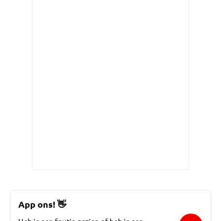
App ons!
👋