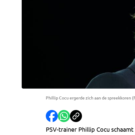
Phillip Cocu ergerde zich aan de spreekkoren (
PSV-trainer Phillip Cocu schaamt