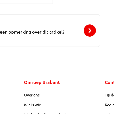
 een opmerking over dit artikel?
Omroep Brabant
Con
Over ons
Tip d
Wie is wie
Regi