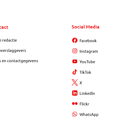
Social Media
tact
e redactie
Facebook
overslaggevers
Instagram
s en contactgegevens
YouTube
TikTok
X
LinkedIn
Flickr
WhatsApp