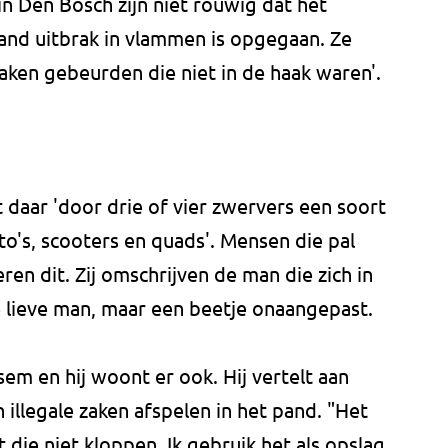
 Den Bosch zijn niet rouwig dat het
d uitbrak in vlammen is opgegaan. Ze
aken gebeurden die niet in de haak waren'.
daar 'door drie of vier zwervers een soort
o's, scooters en quads'. Mensen die pal
n dit. Zij omschrijven de man die zich in
 lieve man, maar een beetje onaangepast.
em en hij woont er ook. Hij vertelt aan
illegale zaken afspelen in het pand. "Het
t die niet kloppen. Ik gebruik het als opslag