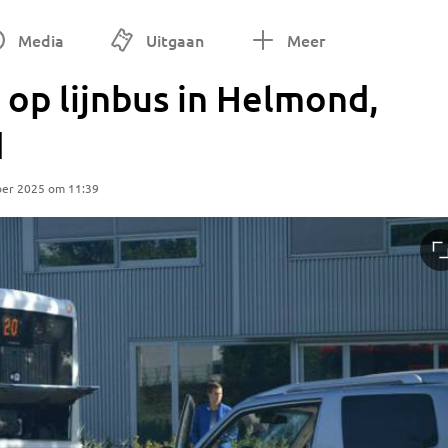
Media
Uitgaan
Meer
 op lijnbus in Helmond,
d
ber 2025 om 11:39